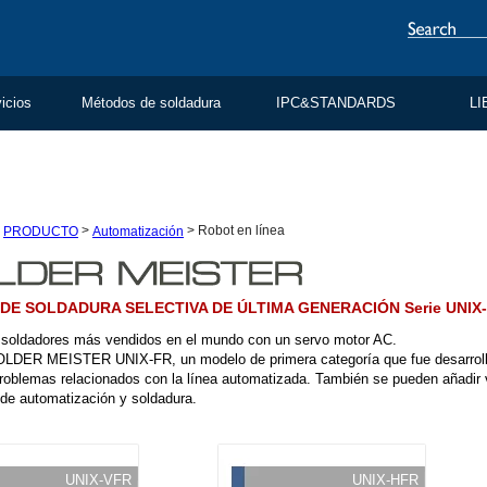
vicios
Métodos de soldadura
IPC&STANDARDS
LI
>
>
>
Robot en línea
PRODUCTO
Automatización
DE SOLDADURA SELECTIVA DE ÚLTIMA GENERACIÓN Serie UNIX
 soldadores más vendidos en el mundo con un servo motor AC.
OLDER MEISTER UNIX-FR, un modelo de primera categoría que fue desarrolla
problemas relacionados con la línea automatizada. También se pueden añadir 
de automatización y soldadura.
UNIX-VFR
UNIX-HFR