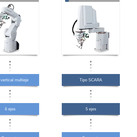
 vertical multieje
Tipo SCARA
6 ejes
5 ejes