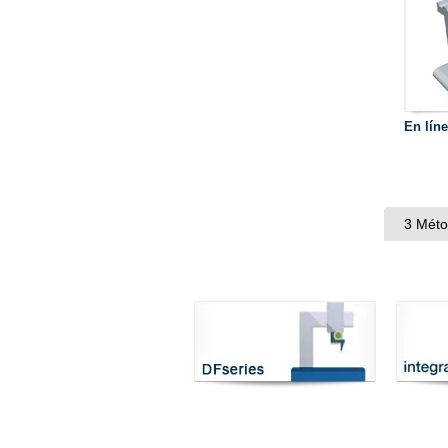
En lín
3 Méto