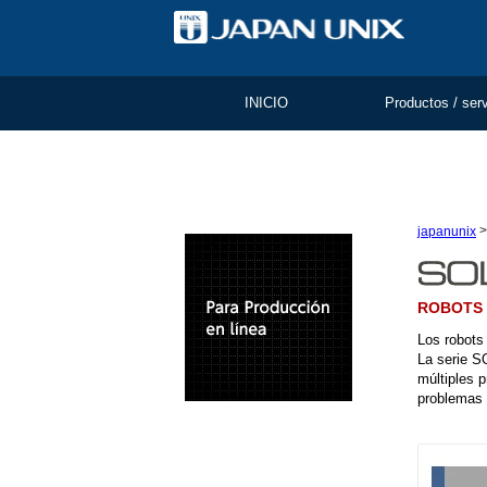
INICIO
Productos / ser
japanunix
ROBOTS 
Los robots
La serie S
múltiples 
problemas 