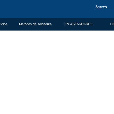
vicios
Métodos de soldadura
IPC&STANDARDS
LI