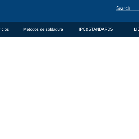
vicios
Métodos de soldadura
IPC&STANDARDS
LI