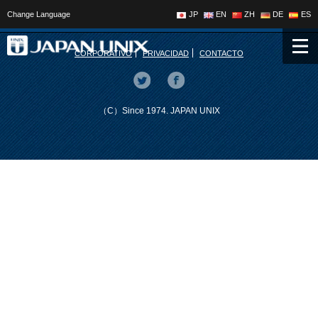
Change Language
JP
EN
ZH
DE
ES
CORPORATIVO
PRIVACIDAD
CONTACTO
（C）Since 1974. JAPAN UNIX