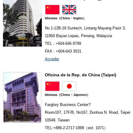
Idiomas（Chino・Ingles）
No.1-12B-19 Suntech, Lintang Mayang Pasir 3,
11950 Bayan Lepas, Penang, Malaysia
TEL : +604-646 8799
FAX : +604-643 3531
Acceder
Oficina de la Rep. de China (Taipei)
Idiomas（Chino・Japones）
Farglory Business Center?
Room107, 17F/B, No167, Dunhua N. Road, Taipei
10549, Taiwan
TEL:+886-2-2717-1999（ext. 1071）