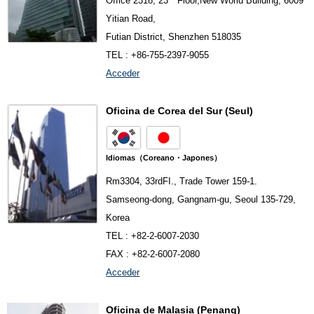
Office 2318, 23 Floor,New World Building, 6009
Yitian Road,
Futian District, Shenzhen 518035
TEL : +86-755-2397-9055
Acceder
Oficina de Corea del Sur (Seul)
Idiomas（Coreano・Japones）
Rm3304, 33rdFI., Trade Tower 159-1.
Samseong-dong, Gangnam-gu, Seoul 135-729,
Korea
TEL : +82-2-6007-2030
FAX : +82-2-6007-2080
Acceder
Oficina de Malasia (Penang)