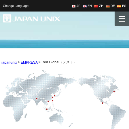
Change Language
JP
EN
ZH
DE
ES
>
>
Red Global（テスト）
japanunix
EMPRESA